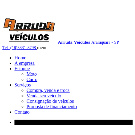
Arruda Veiculos
Araraquara - SP
menu
Tel: (16)3331-8798
Home
A empresa
Estoque
Moto
Carro
Serviços
Compra, venda e troca
Venda seu veículo
Consignação de veículos
Proposta de financiamento
Contato