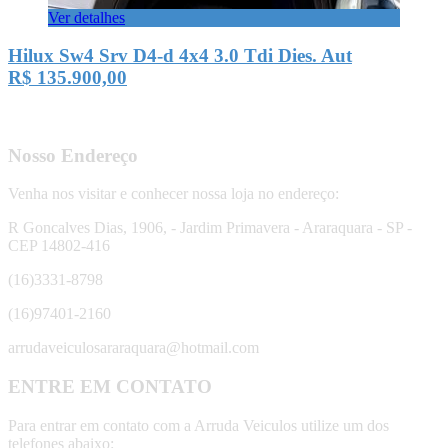
Ver detalhes
Hilux Sw4 Srv D4-d 4x4 3.0 Tdi Dies. Aut
R$ 135.900,00
Nosso Endereço
Venha nos visitar e conhecer nossa loja no endereço:
R Goncalves Dias, 1906, - Jardim Primavera - Araraquara - SP -
CEP 14802-416
(16)3331-8798
(16)97401-2160
arrudaveiculosararaquara@hotmail.com
ENTRE EM CONTATO
Para entrar em contato com a Arruda Veiculos utilize um dos
telefones abaixo: