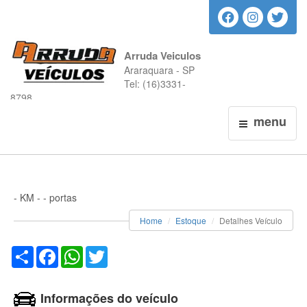
Arruda Veiculos
Araraquara - SP
Tel: (16)3331-
8798
menu
- KM - - portas
Home
Estoque
Detalhes Veículo
Compartilhar
Facebook
WhatsApp
Twitter
Informações do veículo